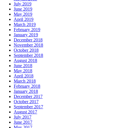
July 2019
June 2019
May 2019
April 2019
March 2019
February 2019
January 2019
December 2018
November 2018
October 2018
September 2018
August 2018
June 2018
May 2018
April 2018
March 2018
February 2018
January 2018
December 2017
October 2017
September 2017
August 2017
July 2017
June 2017
May 2017