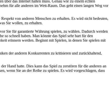
ten über das Internet halten muss. Genau wie zu einem echten
ngenehm für alle anderen im Wett-Raum. Das geht einen langen Weg vor
ie Respekt von anderen Menschen zu erhalten. Es wird nicht bedeuten,
 was Sie wollen, zu erhalten.
bevor Sie für garantierte Währung spielen, zu wählen. Dadurch werden
he so schnell haben. Man könnte das Spiel sehr hart für den
keit erinnern werden. Beginnt mit Spielen, in denen Sie spielen mit
hniken der anderen Konkurrenten zu kritisieren und zurückhaltend,
 der Hand hatte. Dies kann das Spiel zu zerstören für die anderen an
ssen, wenn Sie an der Reihe zu spielen. Es wird vorgeschlagen, dass