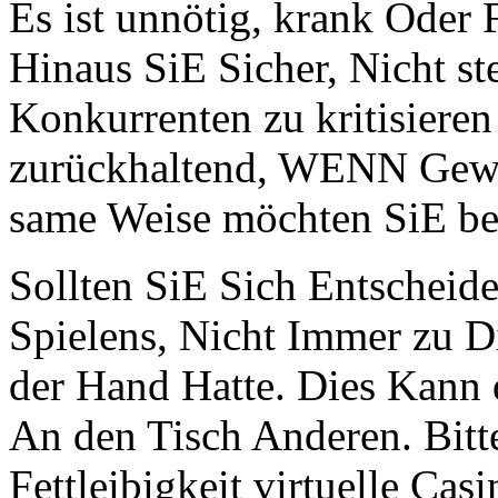
Es ist unnötig, krank Oder
Hinaus SiE Sicher, Nicht s
Konkurrenten zu kritisieren
zurückhaltend, WENN Gewin
same Weise möchten SiE be
Sollten SiE Sich Entscheide
Spielens, Nicht Immer zu D
der Hand Hatte. Dies Kann d
An den Tisch Anderen. Bitte
Fettleibigkeit virtuelle Cas