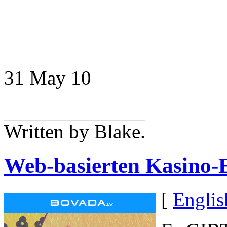
31 May
10
Written by Blake.
Web-basierten Kasino-E
[
Englis