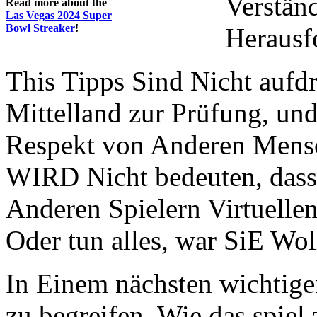
Verständ
Read more about the
Las Vegas 2024 Super
Bowl Streaker
!
Herausf
This Tipps Sind Nicht auf
Mittelland zur Prüfung, u
Respekt von Anderen Mensc
WIRD Nicht bedeuten, dass.
Anderen Spielern Virtuellen
Oder tun alles, war SiE Wol
In Einem nächsten wichtigen
zu begreifen, Wie das spiel