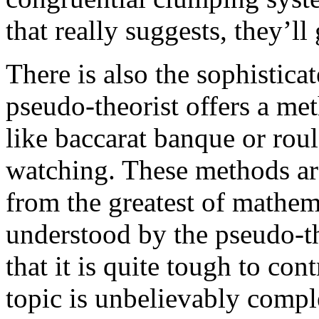
that really suggests, they’
There is also the sophistic
pseudo-theorist offers a me
like baccarat banque or rou
watching. These methods are
from the greatest of mathem
understood by the pseudo-th
that it is quite tough to co
topic is unbelievably comp