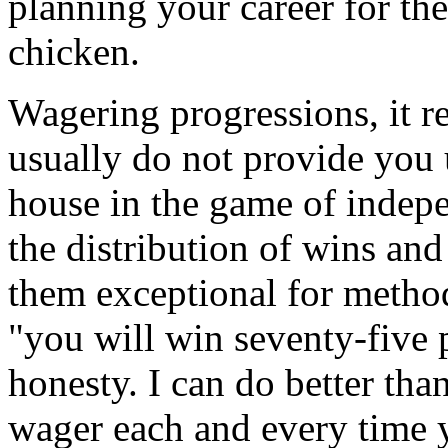
planning your career for the 
chicken.
Wagering progressions, it re
usually do not provide you 
house in the game of indepe
the distribution of wins an
them exceptional for metho
"you will win seventy-five p
honesty. I can do better tha
wager each and every time y