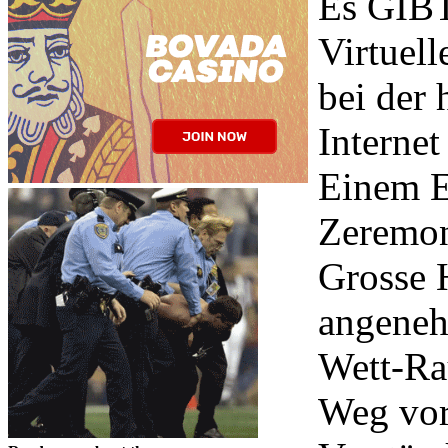
Es GIBT
Virtuel
bei der 
Interne
Einem E
Zeremon
Grosse 
angeneh
Wett-Ra
Weg vor