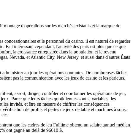
tif montage d'opérations sur les marchés existants et la marque de
es concessionnaires et le personnel du casino. il est naturel de regarder
c. Fait intéressant cependant, l'activité des paris est plus que ce que
onfort, la croissance enregistrée dans la population et le revenu
as, Nevada, et Atlantic City, New Jersey, et aussi dans d'autres États
t administrer au jour les opérations courantes. De nombreuses tâches
essitent pas la communication avec les jeux de casino et les parieurs,
ifient, assort, diriger, contrôler et coordonner les opérations de jeu,
 jeux. Parce que leurs tâches quotidiennes sont si variables, les
et les invités, et être en mesure de chiffrer les conséquences
vérification de profits et pertes de jeux de table et machines à sous,
 etc.
montrent que les cadres de jeu Fulltime obtenu un salaire annuel médian
ix% ont gagné au-delà de 96610 $.