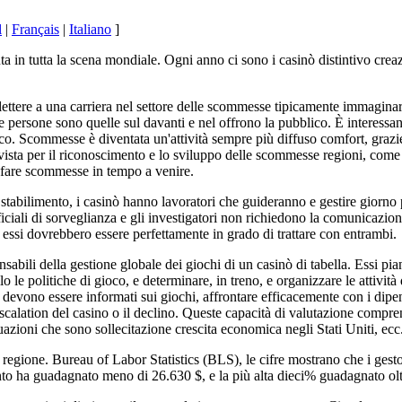
l
|
Français
|
Italiano
]
in tutta la scena mondiale. Ogni anno ci sono i casinò distintivo creazio
ettere a una carriera nel settore delle scommesse tipicamente immaginare
persone sono quelle sul davanti e nel offrono la pubblico. È interessant
co. Scommesse è diventata un'attività sempre più diffuso comfort, grazie 
vista per il riconoscimento e lo sviluppo delle scommesse regioni, come 
e fare scommesse in tempo a venire.
i stabilimento, i casinò hanno lavoratori che guideranno e gestire giorno p
ufficiali di sorveglianza e gli investigatori non richiedono la comunicaz
 essi dovrebbero essere perfettamente in grado di trattare con entrambi.
abili della gestione globale dei giochi di un casinò di tabella. Essi piano
lo le politiche di gioco, e determinare, in treno, e organizzare le attivit
 devono essere informati sui giochi, affrontare efficacemente con i dipen
scalation del casino o il declino. Queste capacità di valutazione comprende
azioni che sono sollecitazione crescita economica negli Stati Uniti, ecc
 e regione. Bureau of Labor Statistics (BLS), le cifre mostrano che i ges
nto ha guadagnato meno di 26.630 $, e la più alta dieci% guadagnato ol