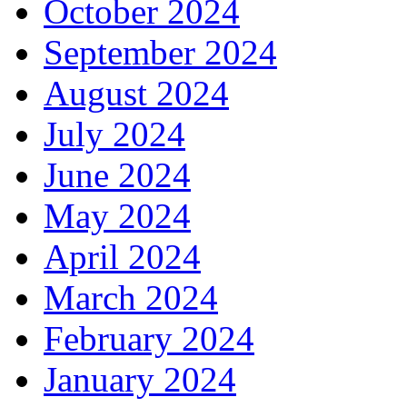
October 2024
September 2024
August 2024
July 2024
June 2024
May 2024
April 2024
March 2024
February 2024
January 2024