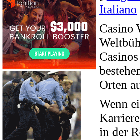
Italiano
Casino W
Weltbühn
Casinos
bestehe
Orten au
Wenn ei
Karriere
in der 