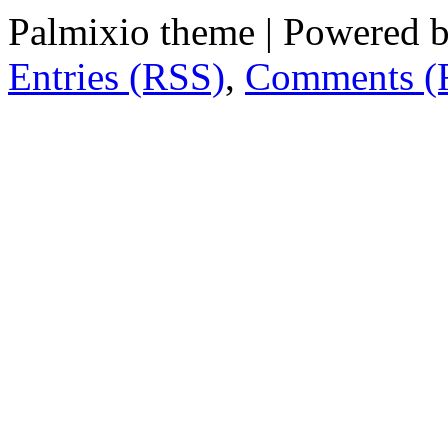
Palmixio theme | Powered 
Entries (RSS)
,
Comments (