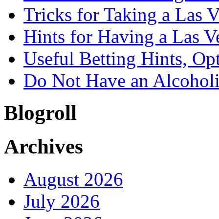
Tricks for Taking a Las 
Hints for Having a Las V
Useful Betting Hints, Op
Do Not Have an Alcohol
Blogroll
Archives
August 2026
July 2026