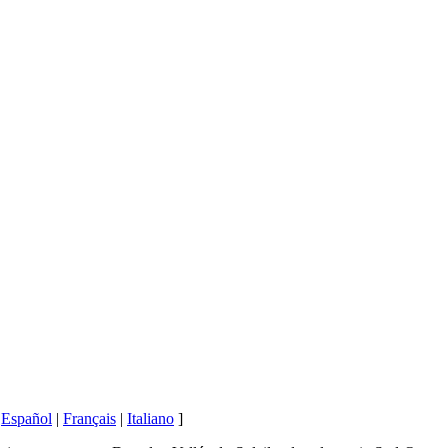
|
Español
|
Français
|
Italiano
]