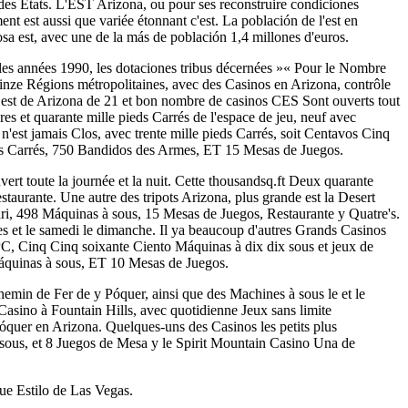
 des Etats. L'EST Arizona, ou pour ses reconstruire condiciones
t est aussi que variée étonnant c'est. La población de l'est en
sa est, avec une de la más de población 1,4 millones d'euros.
 les années 1990, les dotaciones tribus décernées »« Pour le Nombre
uinze Régions métropolitaines, avec des Casinos en Arizona, contrôle
n est de Arizona de 21 et bon nombre de casinos CES Sont ouverts tout
es et quarante mille pieds Carrés de l'espace de jeu, neuf avec
'est jamais Clos, avec trente mille pieds Carrés, soit Centavos Cinq
eds Carrés, 750 Bandidos des Armes, ET 15 Mesas de Juegos.
vert toute la journée et la nuit. Cette thousandsq.ft Deux quarante
aurante. Une autre des tripots Arizona, plus grande est la Desert
ari, 498 Máquinas à sous, 15 Mesas de Juegos, Restaurante y Quatre's.
s et le samedi le dimanche. Il ya beaucoup d'autres Grands Casinos
 PC, Cinq Cinq soixante Ciento Máquinas à dix dix sous et jeux de
áquinas à sous, ET 10 Mesas de Juegos.
hemin de Fer de y Póquer, ainsi que des Machines à sous le et le
asino à Fountain Hills, avec quotidienne Jeux sans limite
Póquer en Arizona. Quelques-uns des Casinos les petits plus
 sous, et 8 Juegos de Mesa y le Spirit Mountain Casino Una de
ue Estilo de Las Vegas.