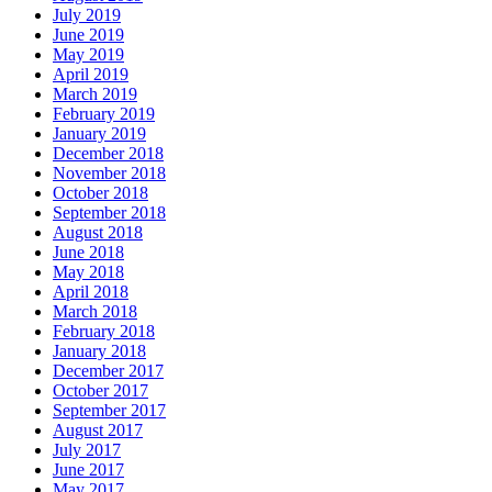
July 2019
June 2019
May 2019
April 2019
March 2019
February 2019
January 2019
December 2018
November 2018
October 2018
September 2018
August 2018
June 2018
May 2018
April 2018
March 2018
February 2018
January 2018
December 2017
October 2017
September 2017
August 2017
July 2017
June 2017
May 2017