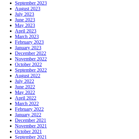
September 2023
August 2023
July 2023
June 2023
May 2023
April 2023
March 2023
February 2023
January 2023
December 2022
November 2022
October 2022
September 2022
August 2022
July 2022
June 2022
May 2022
April 2022
March 2022
February 2022
January 2022
December 2021
November 2021
October 2021
September 2021