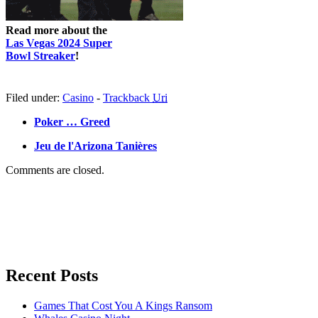
Read more about the
Las Vegas 2024 Super
Bowl Streaker
!
Filed under:
Casino
-
Trackback
Uri
Poker … Greed
Jeu de l'Arizona Tanières
Comments are closed.
Recent Posts
Games That Cost You A Kings Ransom